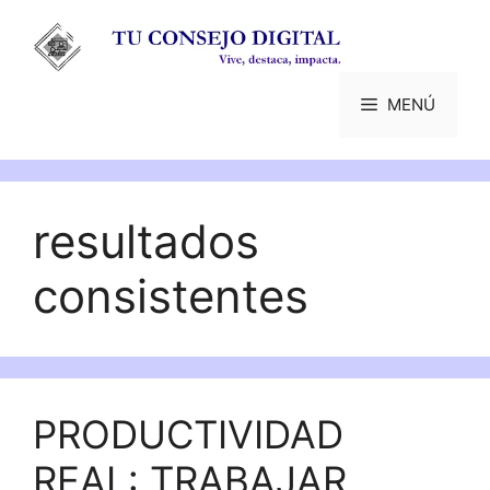
Saltar
al
contenido
MENÚ
resultados
consistentes
PRODUCTIVIDAD
REAL: TRABAJAR