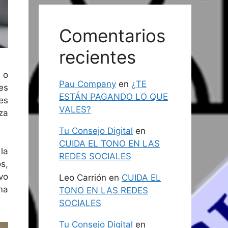
Comentarios
recientes
 o
Pau Company
en
¿TE
es
ESTÁN PAGANDO LO QUE
es
VALES?
za
Tu Consejo Digital
en
CUIDA EL TONO EN LAS
la
REDES SOCIALES
s,
vo
Leo Carrión
en
CUIDA EL
ma
TONO EN LAS REDES
SOCIALES
Tu Consejo Digital
en