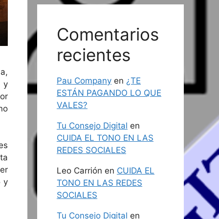
Comentarios
recientes
a,
Pau Company
en
¿TE
 y
ESTÁN PAGANDO LO QUE
or
VALES?
no
Tu Consejo Digital
en
CUIDA EL TONO EN LAS
es
REDES SOCIALES
ta
er
Leo Carrión
en
CUIDA EL
 y
TONO EN LAS REDES
SOCIALES
Tu Consejo Digital
en