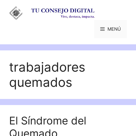
Saltar
al
contenido
MENÚ
trabajadores
quemados
El Síndrome del
Quemado