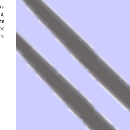
ra
s,
te
po
la