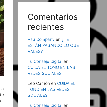
Comentarios
recientes
Pau Company
en
¿TE
ESTÁN PAGANDO LO QUE
VALES?
Tu Consejo Digital
en
CUIDA EL TONO EN LAS
REDES SOCIALES
Leo Carrión
en
CUIDA EL
 a
TONO EN LAS REDES
de
SOCIALES
er
Tu Consejo Digital
en
a,