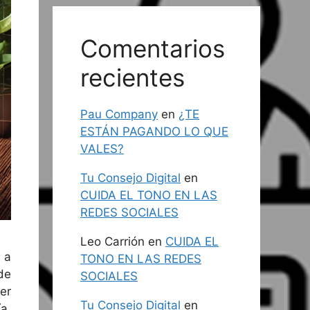
Comentarios
recientes
Pau Company
en
¿TE
ESTÁN PAGANDO LO QUE
VALES?
Tu Consejo Digital
en
CUIDA EL TONO EN LAS
REDES SOCIALES
Leo Carrión
en
CUIDA EL
 a
TONO EN LAS REDES
de
SOCIALES
er
Tu Consejo Digital
en
a,