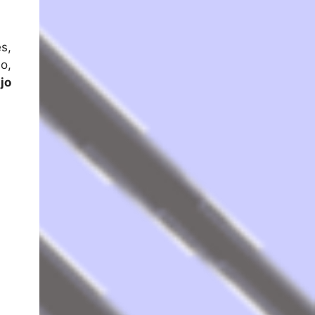
s,
o,
jo