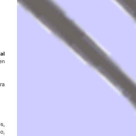
al
en
ra
s,
o,