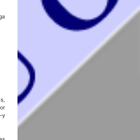
ga
s,
or
—y
as