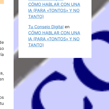
CÓMO HABLAR CON UNA
IA (PARA «TONTOS» Y NO
TANTO)
Tu Consejo Digital
en
CÓMO HABLAR CON UNA
IA (PARA «TONTOS» Y NO
de
TANTO)
so
ía
a,
en
ios
tu