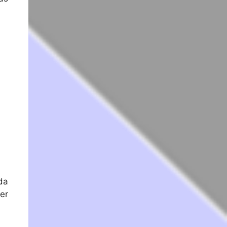
da
er