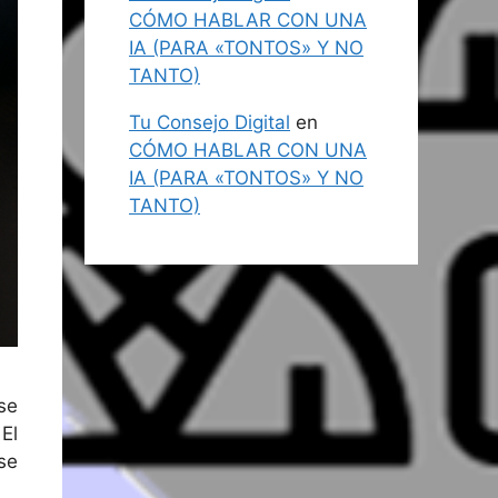
CÓMO HABLAR CON UNA
IA (PARA «TONTOS» Y NO
TANTO)
Tu Consejo Digital
en
CÓMO HABLAR CON UNA
IA (PARA «TONTOS» Y NO
TANTO)
se
El
se