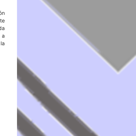
ón
te
da
 a
la