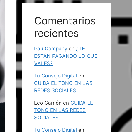
Comentarios
recientes
Pau Company
en
¿TE
ESTÁN PAGANDO LO QUE
VALES?
Tu Consejo Digital
en
CUIDA EL TONO EN LAS
REDES SOCIALES
Leo Carrión
en
CUIDA EL
TONO EN LAS REDES
SOCIALES
Tu Consejo Digital
en