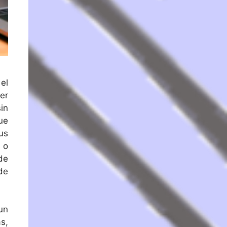
 el
er
in
ue
us
 o
de
de
un
s,