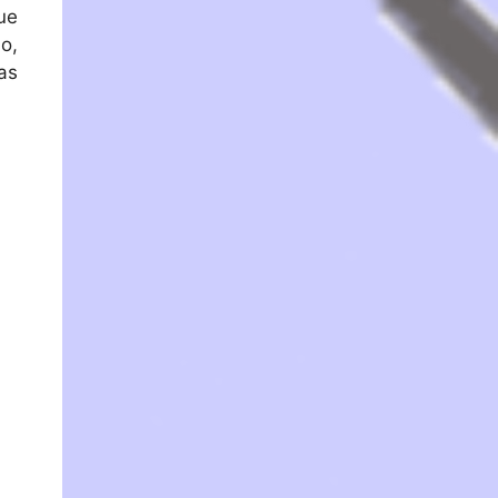
ue
o,
as