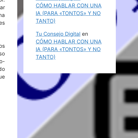
CÓMO HABLAR CON UNA
ar
IA (PARA «TONTOS» Y NO
na
TANTO)
es
Tu Consejo Digital
en
CÓMO HABLAR CON UNA
os
IA (PARA «TONTOS» Y NO
so
TANTO)
o-
do
ue