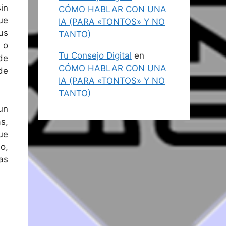
in
CÓMO HABLAR CON UNA
ue
IA (PARA «TONTOS» Y NO
us
TANTO)
 o
Tu Consejo Digital
en
de
CÓMO HABLAR CON UNA
de
IA (PARA «TONTOS» Y NO
TANTO)
un
s,
ue
o,
as