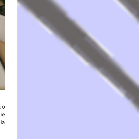
ado
ue
la