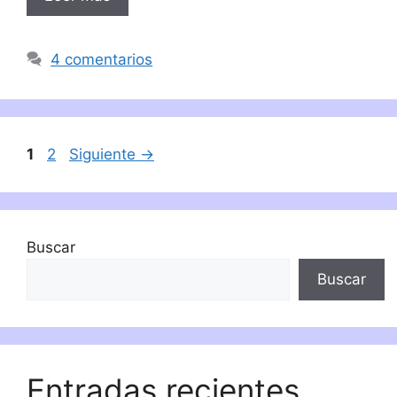
4 comentarios
Página
Página
1
2
Siguiente
→
Buscar
Buscar
Entradas recientes