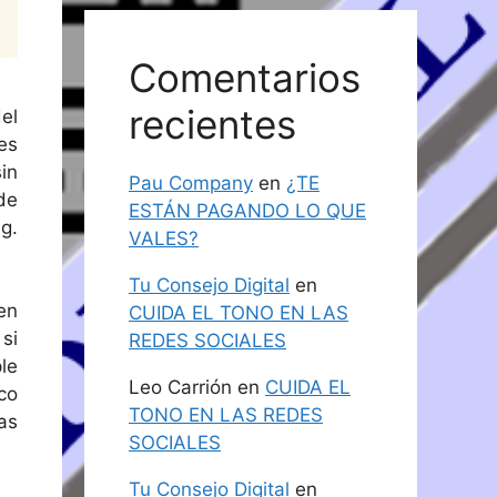
Comentarios
recientes
el
es
in
Pau Company
en
¿TE
de
ESTÁN PAGANDO LO QUE
g.
VALES?
Tu Consejo Digital
en
en
CUIDA EL TONO EN LAS
si
REDES SOCIALES
le
Leo Carrión
en
CUIDA EL
co
TONO EN LAS REDES
as
SOCIALES
Tu Consejo Digital
en