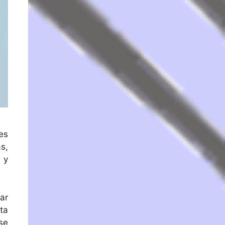
es
s,
 y
ar
ta
se