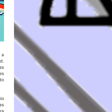
 a
d.
as
es
do
lo
as
ra