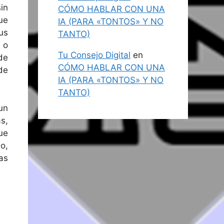
in
CÓMO HABLAR CON UNA
ue
IA (PARA «TONTOS» Y NO
us
TANTO)
 o
Tu Consejo Digital
en
de
CÓMO HABLAR CON UNA
de
IA (PARA «TONTOS» Y NO
TANTO)
un
s,
ue
o,
as