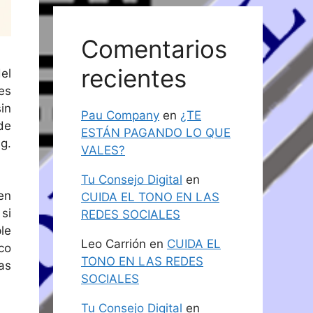
Comentarios
recientes
el
es
in
Pau Company
en
¿TE
de
ESTÁN PAGANDO LO QUE
g.
VALES?
Tu Consejo Digital
en
en
CUIDA EL TONO EN LAS
si
REDES SOCIALES
le
Leo Carrión
en
CUIDA EL
co
TONO EN LAS REDES
as
SOCIALES
Tu Consejo Digital
en